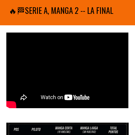
🔥🏁SERIE A, MANGA
2 -- LA FINAL