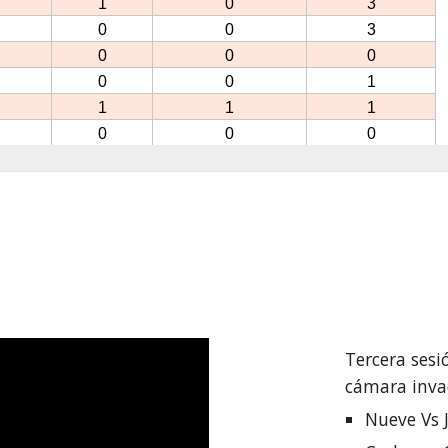
Tercera sesi
cámara invad
N
ueve Vs 