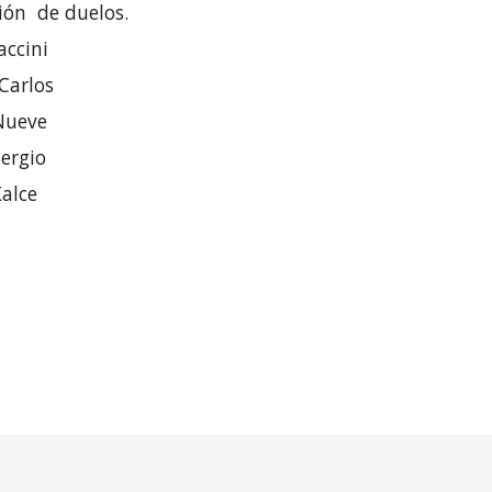
ión de duelos
.
accini
Carlos
Nueve
ergio
Kalce