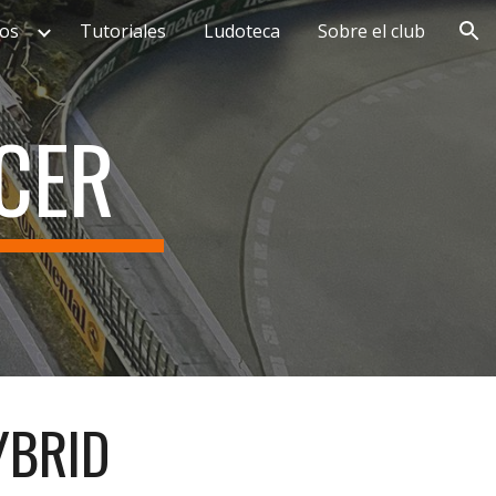
os
Tutoriales
Ludoteca
Sobre el club
ion
CER
YBRID