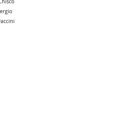
Chisco
Sergio
accini