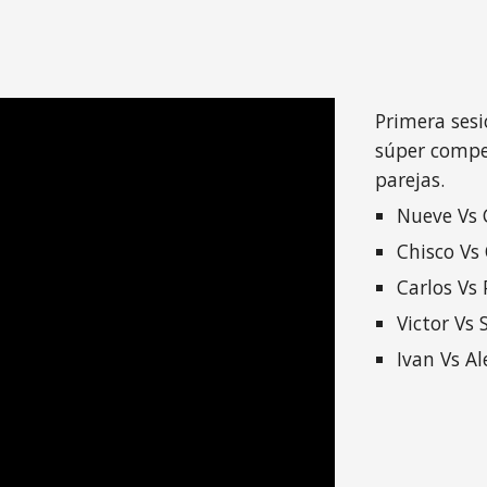
Primera ses
súper compet
parejas.
Nueve Vs 
Chisco Vs
Carlos Vs 
Victor Vs 
Ivan Vs Al